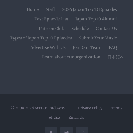
Home
Staff
2026 Japan Top 10 Episodes
Past Episode List
Japan Top 10 Alumni
Patreon Club
Schedule
Contact Us
Types of Japan Top 10 Episodes
Submit Your Music
Advertise With Us
Join Our Team
FAQ
Learn about our organization
日本語へ
© 2008-2026
MTI Countdowns
Privacy Policy
Terms
of Use
Email Us
Facebook
Twitter
Instagram