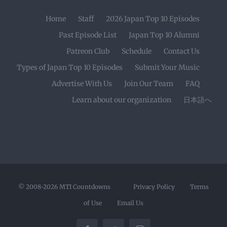
Home
Staff
2026 Japan Top 10 Episodes
Past Episode List
Japan Top 10 Alumni
Patreon Club
Schedule
Contact Us
Types of Japan Top 10 Episodes
Submit Your Music
Advertise With Us
Join Our Team
FAQ
Learn about our organization
日本語へ
© 2008-2026
MTI Countdowns
Privacy Policy
Terms
of Use
Email Us