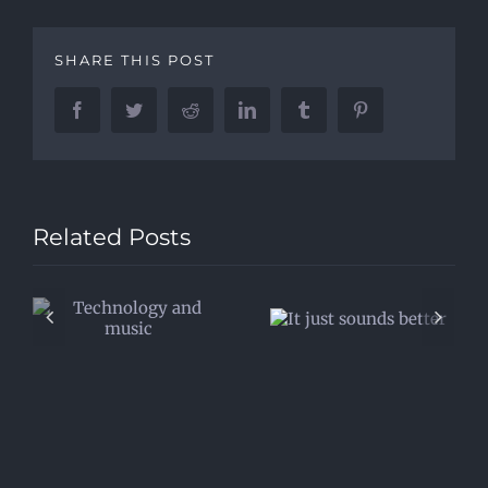
SHARE THIS POST
Facebook
Twitter
Reddit
LinkedIn
Tumblr
Pinterest
Related Posts
Sharing the
d
It just sounds
stage with a
better
legend