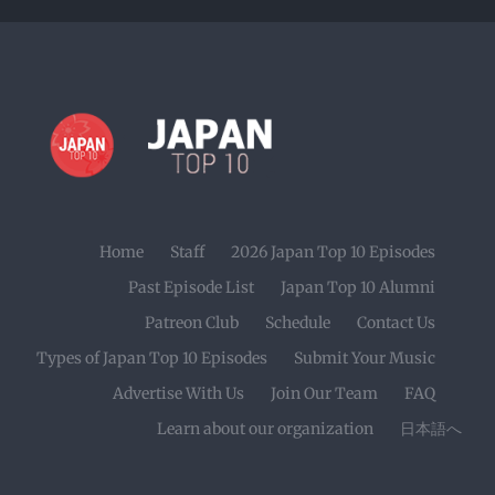
Home
Staff
2026 Japan Top 10 Episodes
Past Episode List
Japan Top 10 Alumni
Patreon Club
Schedule
Contact Us
Types of Japan Top 10 Episodes
Submit Your Music
Advertise With Us
Join Our Team
FAQ
Learn about our organization
日本語へ